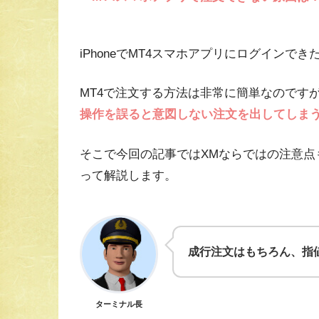
iPhoneでMT4スマホアプリにログインで
MT4で注文する方法は非常に簡単なのです
操作を誤ると意図しない注文を出してしま
そこで今回の記事ではXMならではの注意点
って解説します。
成行注文はもちろん、指
ターミナル長