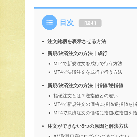
目次
[
隠す
]
注文銘柄を表示させる方法
新規/決済注文の方法｜成行
MT4で新規注文を成行で行う方法
MT4で決済注文を成行で行う方法
新規/決済注文の方法｜指値/逆指値
指値注文とは？逆指値との違い
MT4で新規注文の価格に指値/逆指値を
MT4で決済注文の価格に指値/逆指値を
注文ができない5つの原因と解決方法
XM取引口座にログインできていない