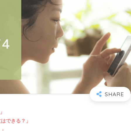
？」
文はできる？」
？」